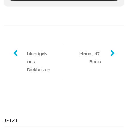
Post
blondgirly
Miriam, 47,
aus
Berlin
navigation
Diekholzen
JETZT