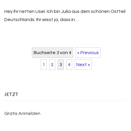
Hey ihr netten User. Ich bin Julia aus dem schönen Ostteil
Deutschlands. Ihr wisst ja, dass in…
Buchseite 3 von 4
« Previous
1
2
3
4
Next »
JETZT
Gratis Anmelden